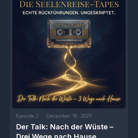
[00:01:09] Philip: Wo ich einfach irgendwo lang gelaufen bin,
die Sonne gerade stark auf mich geschienen hat und dann
plötzlich gemerkt habe: oh wow, ich merke das Gefühl gerade
ist nicht da. Und das war total schön. Es war dieses Gefühl von
einfach nur aufblühen.
[00:01:25] Timm: Die Seelenreise-Tapes. Folge 1 ab 14.
Episode 2
•
December 18, 2025
Der Talk: Nach der Wüste –
Drei Wege nach Hause